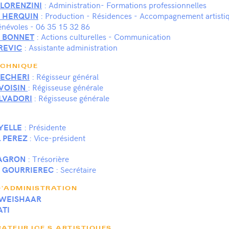
: Administration- Formations professionnelles
LORENZINI
: Production - Résidences - Accompagnement artisti
 HERQUIN
énévoles - 06 35 15 32 86
: Actions culturelles - Communication
E BONNET
: Assistante administration
REVIC
ECHNIQUE
: Régisseur général
BECHERI
: Régisseuse générale
VOISIN
: Régisseuse générale
LVADORI
: Présidente
YELLE
: Vice-président
 PEREZ
: Trésorière
DAGRON
: Secrétaire
E GOURRIEREC
D’ADMINISTRATION
 WEISHAAR
ATI
ATEUR.ICE.S ARTISTIQUES