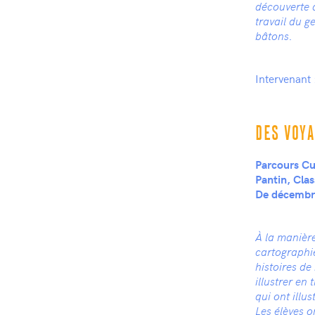
découverte d
travail du g
bâtons.
Intervenant 
DES VOY
Parcours Cul
Pantin, Cla
De décembre
À la manière
cartographie 
histoires de
illustrer en
qui ont illus
Les élèves o