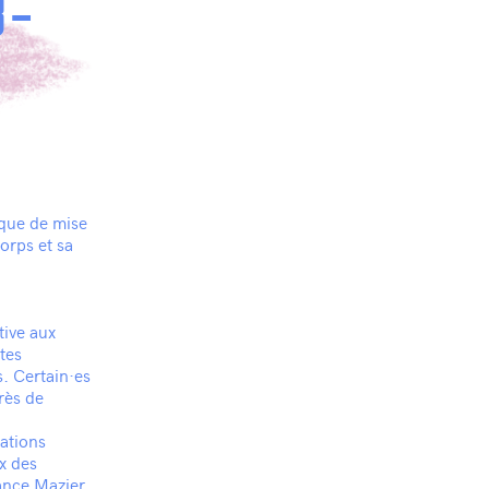
3-
 que de mise
orps et sa
tive aux
tes
s. Certain·es
près de
iations
x des
ance Mazier