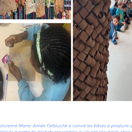
asticienne Marie-Aimée Fattouche a convié les élèves à produire
réalisée à partir de déchets recyclables qu’ils ont récupérés chez 