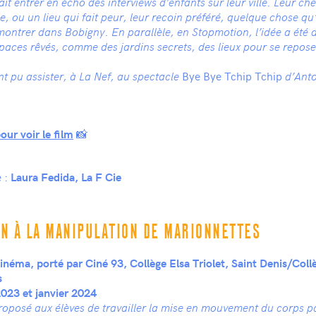
fait entrer en écho des interviews d’enfants sur leur ville. Leur c
le, ou un lieu qui fait peur, leur recoin préféré, quelque chose qu’
ontrer dans Bobigny. En parallèle, en Stopmotion, l’idée a été d
paces rêvés, comme des jardins secrets, des lieux pour se repose
Bye Bye Tchip Tchip
nt pu assister, à La Nef, au spectacle
d’Anto
📸
our voir le film
e :
Laura Fedida, La F Cie
ON À LA MANIPULATION DE MARIONNETTES
inéma, porté par Ciné 93, Collège Elsa Triolet, Saint Denis/Coll
s
23 et janvier 2024
proposé aux élèves de travailler la mise en mouvement du corps p