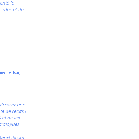
enté le
ettes et de
an Lolive,
 dresser une
te de récits (
 et de les
 dialogues
e et ils ont