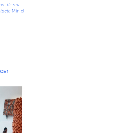
s. Ils ont
Min el
ctacle
e CE1