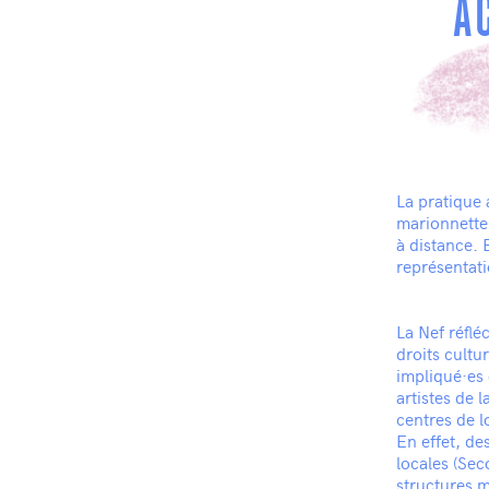
A
La pratique 
marionnette 
à distance. 
représentati
La Nef réflé
droits cultu
impliqué·es 
artistes de 
centres de l
En effet, de
locales (Sec
structures 