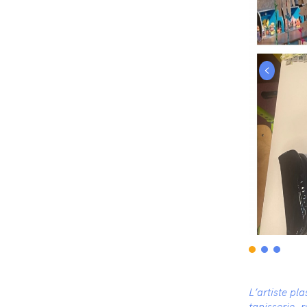
<
L’artiste pl
tapisserie, 