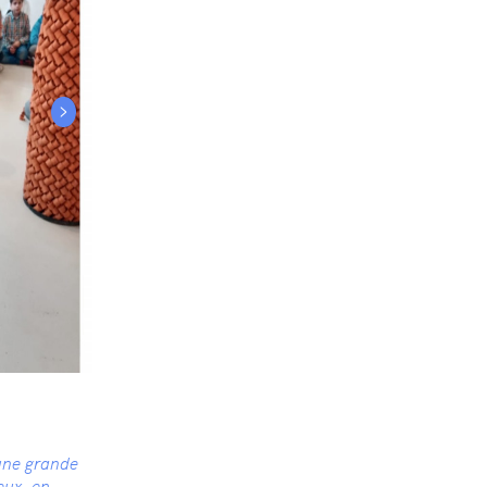
>
 une grande
eux, en