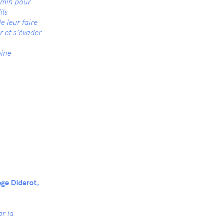
hemin pour
ils
e leur faire
r et s’évader
ine
ège Diderot,
ar la