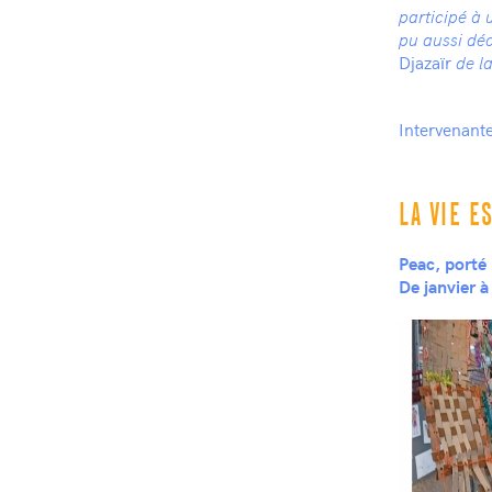
participé à 
pu aussi déc
Djazaïr
de la
Intervenant
LA VIE E
Peac, porté 
De janvier 