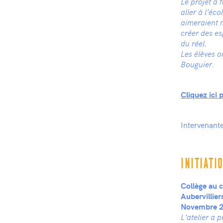
Le projet a 
aller à l’éco
aimeraient m
créer des es
du réel.
Les élèves o
Bouguier.
Cliquez ici p
Intervenant
INITIATI
Collège au c
Aubervillier
Novembre 20
L’atelier a 