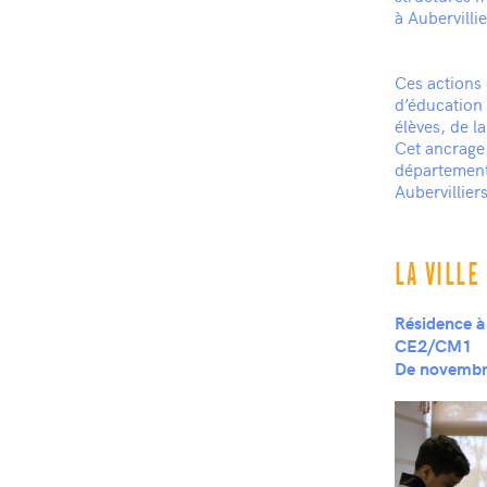
à Aubervillie
Ces actions 
d’éducation 
élèves, de l
Cet ancrage 
département 
Aubervillier
LA VILLE
Résidence à 
CE2/CM1
De novembre