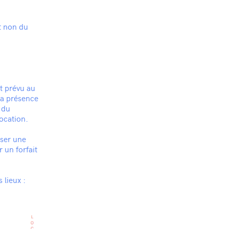
et non du
st prévu au
la présence
 du
ocation.
oser une
 un forfait
 lieux :