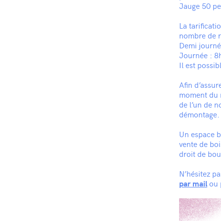
Jauge 50 per
La tarificat
nombre de r
Demi journé
Journée : 8
Il est possi
Afin d’assur
moment du mo
de l’un de n
démontage. L
Un espace ba
vente de boi
droit de bo
N’hésitez pa
ou 
par mail