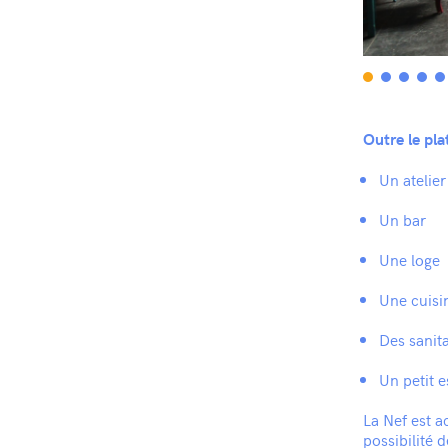
Outre le pla
Un atelier
Un bar
Une loge
Une cuisi
Des sanita
Un petit 
La Nef est a
possibilité 