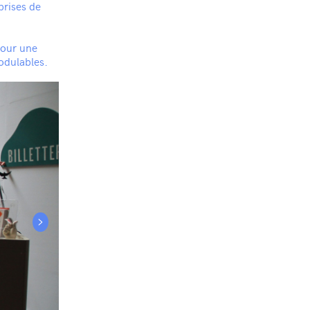
prises de
pour une
odulables.
>