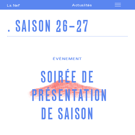
Actualités
La Nef
Accueil
. SAISON 26-27
Le lieu
Saison
Accompagnement
artistique
ÉVÈNEMENT
Formations
professionnelles
SOIRÉE DE
Actions culturelles
Agenda
PRÉSENTATION
DE SAISON