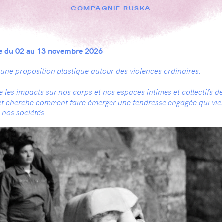
COMPAGNIE RUSKA
e du 02 au 13 novembre 2026
 une proposition plastique autour des violences ordinaires.
le les impacts sur nos corps et nos espaces intimes et collectifs d
 et cherche comment faire émerger une tendresse engagée qui vie
 nos sociétés.