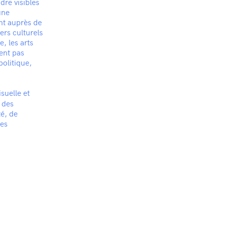
dre visibles
une
ent auprès de
ers culturels
, les arts
vent pas
politique,
suelle et
t des
té, de
des