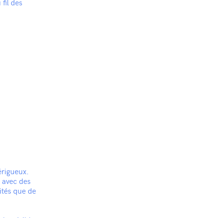
fil des
érigueux.
t avec des
ités que de