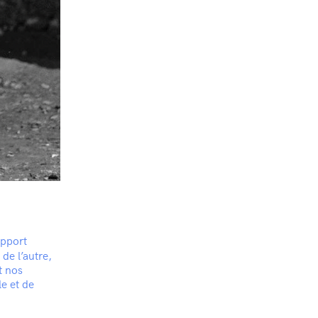
apport
 de l’autre,
t nos
le et de