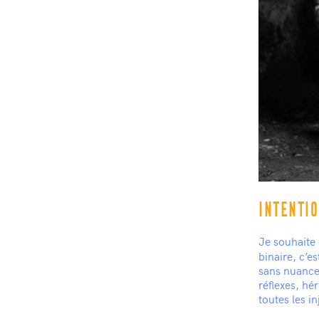
INTENTI
Je souhaite
binaire, c’es
sans nuance 
réflexes, hér
toutes les i