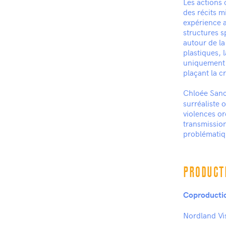
Les actions 
des récits m
expérience a
structures s
autour de la
plastiques, 
uniquement d
plaçant la c
Chloée Sanch
surréaliste 
violences or
transmission
problématiq
PRODUCTI
Coproducti
Nordland Vis