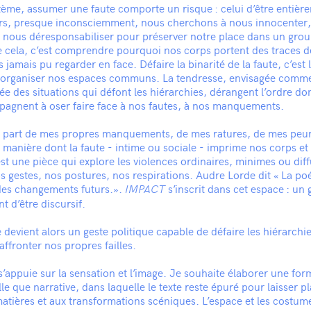
ème, assumer une faute comporte un risque : celui d’être entière
lors, presque inconsciemment, nous cherchons à nous innocenter,
à nous déresponsabiliser pour préserver notre place dans un grou
cela, c’est comprendre pourquoi nos corps portent des traces d
 jamais pu regarder en face. Défaire la binarité de la faute, c’est l
éorganiser nos espaces communs. La tendresse, envisagée comme
rée des situations qui défont les hiérarchies, dérangent l’ordre do
agnent à oser faire face à nos fautes, à nos manquements.
e part de mes propres manquements, de mes ratures, de mes peur
a manière dont la faute - intime ou sociale - imprime nos corps et
st une pièce qui explore les violences ordinaires, minimes ou diff
s gestes, nos postures, nos respirations. Audre Lorde dit « La poé
des changements futurs.».
s’inscrit dans cet espace : un 
IMPACT
t d’être discursif.
 devient alors un geste politique capable de défaire les hiérarchi
affronter nos propres failles.
s’appuie sur la sensation et l’image. Je souhaite élaborer une for
lle que narrative, dans laquelle le texte reste épuré pour laisser p
atières et aux transformations scéniques. L’espace et les costum