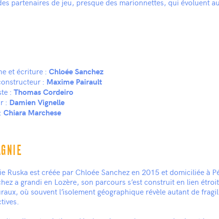
es partenaires de jeu, presque des marionnettes, qui évoluent au 
e et écriture :
Chloée Sanchez
constructeur :
Maxime Pairault
te :
Thomas Cordeiro
r :
Damien Vignelle
:
Chiara Marchese
AGNIE
e Ruska est créée par Chloée Sanchez en 2015 et domiciliée à P
ez a grandi en Lozère, son parcours s’est construit en lien étroi
ruraux, où souvent l’isolement géographique révèle autant de fragil
tives.