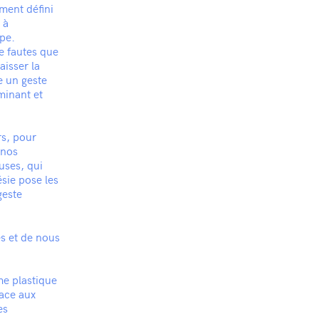
ment défini
 à
pe.
e fautes que
aisser la
 un geste
minant et
s, pour
 nos
uses, qui
sie pose les
geste
es et de nous
me plastique
lace aux
es