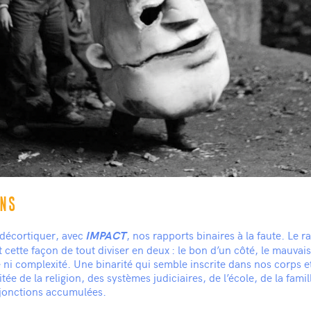
ONS
 décortiquer, avec
, nos rapports binaires à la faute. Le r
IMPACT
t cette façon de tout diviser en deux : le bon d’un côté, le mauvais
ni complexité. Une binarité qui semble inscrite dans nos corps e
itée de la religion, des systèmes judiciaires, de l’école, de la famil
njonctions accumulées.