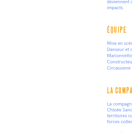
deviennent d
impacts.
ÉQUIPE
Mise en scèn
Danseur et 
Marionnettis
Constructeu
Circassiene 
LA COMP
La compagni
Chloée Sanch
territoires 
forces collec