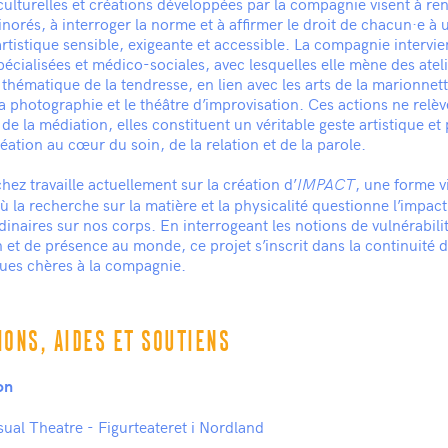
culturelles et créations développées par la compagnie visent à ren
inorés, à interroger la norme et à affirmer le droit de chacun·e à 
rtistique sensible, exigeante et accessible. La compagnie intervi
pécialisées et médico-sociales, avec lesquelles elle mène des ateli
 thématique de la tendresse, en lien avec les arts de la marionnette
la photographie et le théâtre d’improvisation. Ces actions ne relè
e la médiation, elles constituent un véritable geste artistique et 
réation au cœur du soin, de la relation et de la parole.
ez travaille actuellement sur la création d’
, une forme vi
IMPACT
où la recherche sur la matière et la physicalité questionne l’impac
dinaires sur nos corps. En interrogeant les notions de vulnérabili
 et de présence au monde, ce projet s’inscrit dans la continuité 
ues chères à la compagnie.
ONS, AIDES ET SOUTIENS
on
ual Theatre - Figurteateret i Nordland