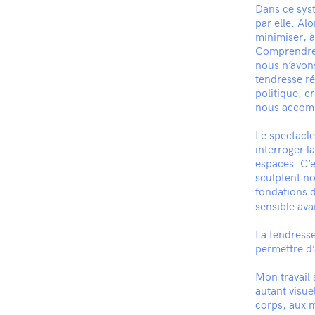
Dans ce syst
par elle. A
minimiser, 
Comprendre 
nous n’avons
tendresse r
politique, c
nous accomp
Le spectacl
interroger l
espaces. C’e
sculptent no
fondations 
sensible avan
La tendresse
permettre d’
Mon travail 
autant visue
corps, aux m