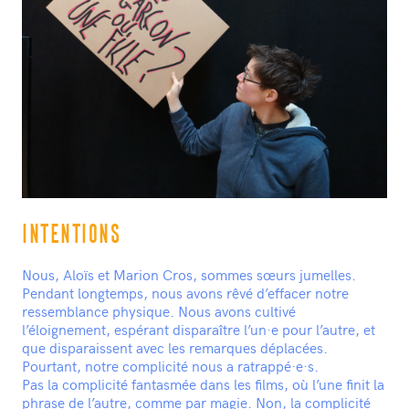
INTENTIONS
Nous, Aloïs et Marion Cros, sommes sœurs jumelles.
Pendant longtemps, nous avons rêvé d’effacer notre
ressemblance physique. Nous avons cultivé
l’éloignement, espérant disparaître l’un·e pour l’autre, et
que disparaissent avec les remarques déplacées.
Pourtant, notre complicité nous a ratrappé·e·s.
Pas la complicité fantasmée dans les films, où l’une finit la
phrase de l’autre, comme par magie. Non, la complicité