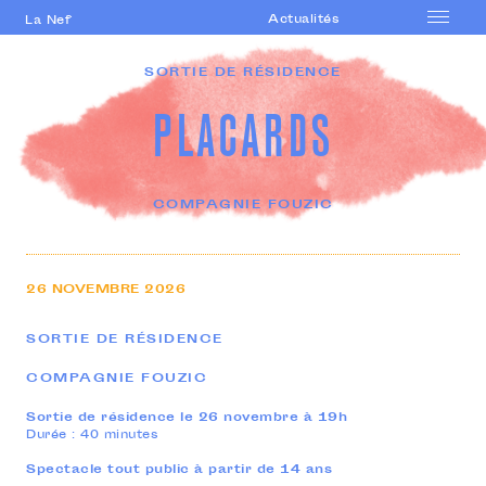
Actualités
La Nef
Accueil
SORTIE DE RÉSIDENCE
Le lieu
PLACARDS
Saison
Accompagnement
artistique
COMPAGNIE FOUZIC
Formations
professionnelles
Actions culturelles
26
NOVEMBRE
2026
Agenda
SORTIE DE RÉSIDENCE
COMPAGNIE FOUZIC
Sortie de résidence le 26 novembre à 19h
Durée : 40 minutes
Spectacle tout public à partir de 14 ans