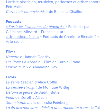
L’artiste plasticien, musicien, performer et artiste sonore
Petr Valek
de Rebecca Chaillon
Carte noir nommée désir
Podcasts
- Podcasts par
« Sortir les lesbiennes du placard »
Clémence Allezard - France culture
« Un podcast à soi »
- Podcasts de Charlotte Bienaimé -
Arte radio
Films
d’Hannah Gadsby
Nanette
- Film de Carole Grand
Les Portes d’Arcadie
d’Amandine Gay
Ouvrir la voix
Livres
d’Alice Coffin
Le génie Lesbien
de Monique Wittig
La pensée straight
de Judith Butler
Défaire le genre
de Dorothy Allison
Peau
de Leslie Feinberg
Stone butch blues
de Tal
La fin des monstres : Récit d’une trajectoire trans