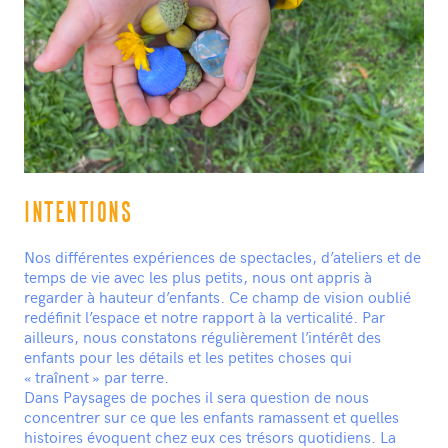
INTENTIONS
Nos différentes expériences de spectacles, d’ateliers et de
temps de vie avec les plus petits, nous ont appris à
regarder à hauteur d’enfants. Ce champ de vision oublié
redéfinit l’espace et notre rapport à la verticalité. Par
ailleurs, nous constatons régulièrement l’intérêt des
enfants pour les détails et les petites choses qui
« traînent » par terre.
Dans Paysages de poches il sera question de nous
concentrer sur ce que les enfants ramassent et quelles
histoires évoquent chez eux ces trésors quotidiens. La