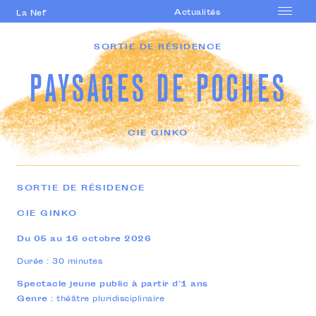
Actualités
La Nef
Accueil
SORTIE DE RÉSIDENCE
Le lieu
PAYSAGES DE POCHES
Saison
Accompagnement
artistique
CIE GINKO
Formations
professionnelles
Actions culturelles
SORTIE DE RÉSIDENCE
Agenda
CIE GINKO
Du 05 au 16 octobre 2026
Durée : 30 minutes
Spectacle jeune public à partir d’1 ans
Genre :
théâtre pluridisciplinaire