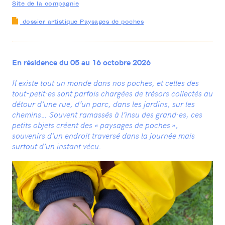
Site de la compagnie
20 rue Rouget de Lisle
93500 Pantin
01 41 50 07 20
dossier artistique Paysages de poches
—
CONTACTEZ-NOUS
INFOS PRATIQUES
En résidence du 05 au 16 octobre 2026
Il existe tout un monde dans nos poches, et celles des
tout-petit·es sont parfois chargées de trésors collectés au
détour d’une rue, d’un parc, dans les jardins, sur les
chemins… Souvent ramassés à l’insu des grand·es, ces
petits objets créent des « paysages de poches »,
souvenirs d’un endroit traversé dans la journée mais
surtout d’un instant vécu.