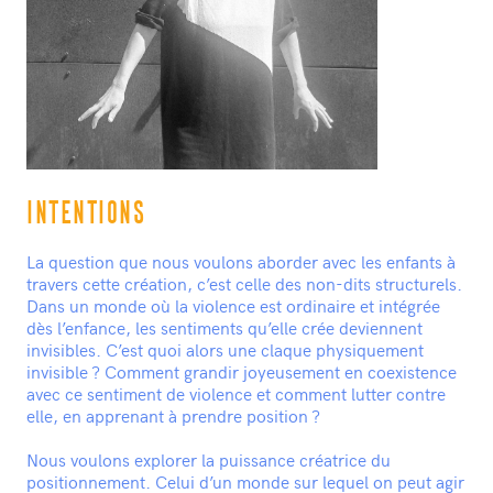
INTENTIONS
La question que nous voulons aborder avec les enfants à
travers cette création, c’est celle des non-dits structurels.
Dans un monde où la violence est ordinaire et intégrée
dès l’enfance, les sentiments qu’elle crée deviennent
invisibles. C’est quoi alors une claque physiquement
invisible ? Comment grandir joyeusement en coexistence
avec ce sentiment de violence et comment lutter contre
elle, en apprenant à prendre position ?
Nous voulons explorer la puissance créatrice du
positionnement. Celui d’un monde sur lequel on peut agir