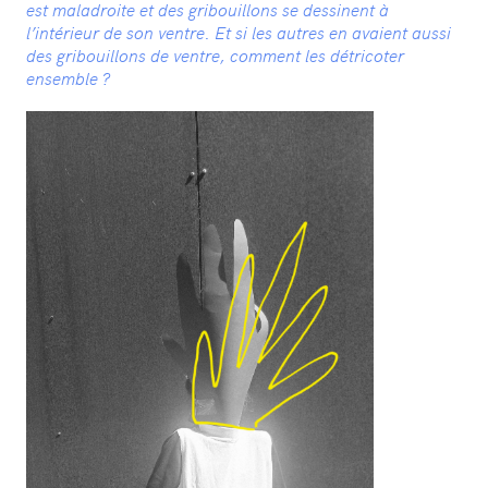
est maladroite et des gribouillons se dessinent à
l’intérieur de son ventre. Et si les autres en avaient aussi
des gribouillons de ventre, comment les détricoter
ensemble ?