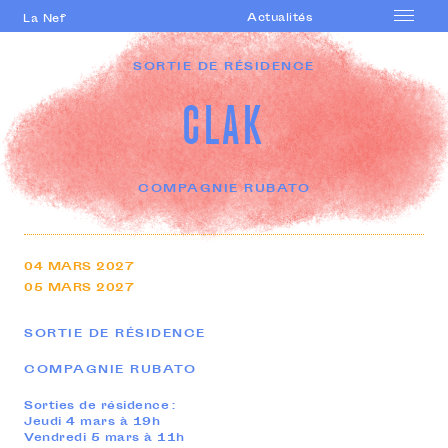
Actualités
La Nef
Accueil
SORTIE DE RÉSIDENCE
Le lieu
CLAK
Saison
Accompagnement
artistique
COMPAGNIE RUBATO
Formations
professionnelles
Actions culturelles
04
MARS
2027
05
MARS
2027
Agenda
SORTIE DE RÉSIDENCE
COMPAGNIE RUBATO
Sorties de résidence :
Jeudi 4 mars à 19h
Vendredi 5 mars à 11h