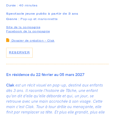
20 rue Rouget de Lisle
Durée : 40 minutes
93500 Pantin
01 41 50 07 20
Spectacle jeune public à partir de 3 ans
—
CONTACTEZ-NOUS
Genre :
Pop-up et marionnette
INFOS PRATIQUES
Site de la compagnie
Facebook de la compagnie
Dossier de création - Clak
RESERVER
En résidence du 22 février au 05 mars 2027
Clak
est un récit visuel en pop-up, destiné aux enfants
dès 3 ans. Il raconte l’histoire de Tâche, une enfant
qu’on dit d’elle qu’elle déborde et qui, un jour, se
retrouve avec une main accrochée à son visage. Cette
main c’est Clak. Tour à tour drôle ou menaçante, elle
finit par remplacer sa tête. Et plus elle grandit, plus elle