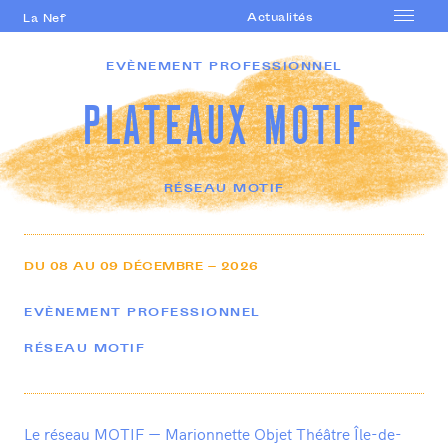
Actualités
La Nef
Accueil
EVÈNEMENT PROFESSIONNEL
Le lieu
PLATEAUX MOTIF
Saison
Accompagnement
artistique
RÉSEAU MOTIF
Formations
professionnelles
Actions culturelles
DU
08
AU
09
DÉCEMBRE —
2026
Agenda
EVÈNEMENT PROFESSIONNEL
RÉSEAU MOTIF
Le réseau MOTIF — Marionnette Objet Théâtre Île-de-