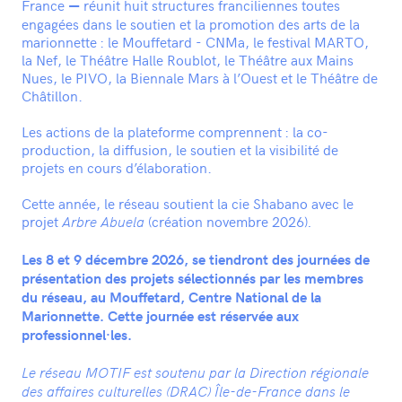
France
réunit huit structures franciliennes toutes
—
20 rue Rouget de Lisle
engagées dans le soutien et la promotion des arts de la
93500 Pantin
01 41 50 07 20
marionnette : le Mouffetard - CNMa, le festival MARTO,
—
la Nef, le Théâtre Halle Roublot, le Théâtre aux Mains
CONTACTEZ-NOUS
Nues, le PIVO, la Biennale Mars à l’Ouest et le Théâtre de
Châtillon.
INFOS PRATIQUES
Les actions de la plateforme comprennent : la co-
production, la diffusion, le soutien et la visibilité de
projets en cours d’élaboration.
Cette année, le réseau soutient la cie Shabano avec le
projet
(création novembre 2026)
Arbre Abuela
.
Les 8 et 9 décembre 2026, se tiendront des journées de
présentation des projets sélectionnés par les membres
du réseau, au Mouffetard, Centre National de la
Marionnette. Cette journée est réservée aux
professionnel·les.
Le réseau MOTIF est soutenu par la Direction régionale
des affaires culturelles (DRAC) Île-de-France dans le