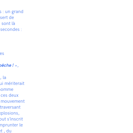
 : un grand
sert de
 sont là
 secondes :
tes
»,
pêche !
, la
ui mériterait
n homme
e ces deux
en mouvement
 traversant
xplosions,
ut s’inscrit
emprunter le
t , du