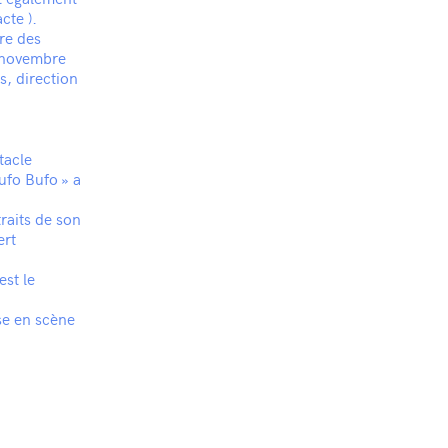
cte ).
tre des
n novembre
s, direction
tacle
Bufo Bufo » a
raits de son
ert
est le
ise en scène