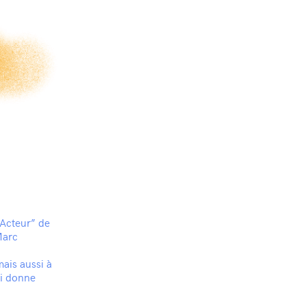
‘Acteur” de
Marc
mais aussi à
ui donne