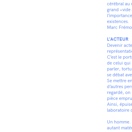
cérébral au 
grand «vide 
l’importance
existences.
Marc Frém
L’ACTEUR
Devenir acte
représentati
C’est le por
de celui qui
parler, tort
se débat ave
Se mettre e
d’autres pe
regardé, on
pièce emprun
Ainsi, épuise
laboratoire 
Un homme. U
autant matér