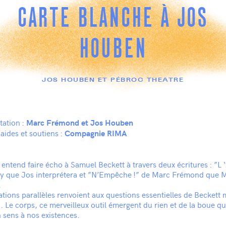
CARTE BLANCHE À JOS
HOUBEN
JOS HOUBEN ET PÉBROC THEATRE
tation :
Marc Frémond et Jos Houben
aides et soutiens :
Compagnie RIMA
ntend faire écho à Samuel Beckett à travers deux écritures : ”L 
y que Jos interprétera et ”N’Empêche !” de Marc Frémond que 
.
tions parallèles renvoient aux questions essentielles de Beckett 
n. Le corps, ce merveilleux outil émergent du rien et de la boue q
 sens à nos existences.