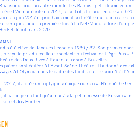
 Rhapsodie pour un autre monde, Les Bannis ( petit drame en un a
pièce L’Acteur écrite en 2014, a fait l’objet d’une lecture au théâ
Nord en juin 2017 et prochainement au théâtre du Lucernaire e
ur sera joué pour la première fois à La Nef-Manufacture d’utopie
Heckel début mars 2020.
MONT
d a été élève de Jacques Lecoq en 1980 / 82. Son premier spec
„ a reçu le prix du meilleur spectacle au festival de Liège.Puis « 
théâtre des Deux Rives à Rouen, et repris à Bruxelles.
s pièces sont éditées à l’Avant-Scène Théâtre . Il a donné des ext
ssages à l’Olympia dans le cadre des lundis du rire aux côté d’Alb
t 2017, il a crée un triptyque « épique ou rien ». N’empêche ! en 
let.
 , il participe en tant qu’acteur à « la petite messe de Rossini » m
ilson et Jos Houben.
BEN