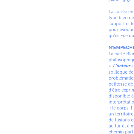
La soirée e
type bien dé
support et l
pour évoque
qu’est-ce qu
N’EMPECH
La carte Bla
philosophiq
«
»
L’acteur
soliloque éc
problématiqu
petitesse de
d’être expri
disponible à
interprétati
: le corps !
un territoir
de fusions q
au fur et à 
chemin parti