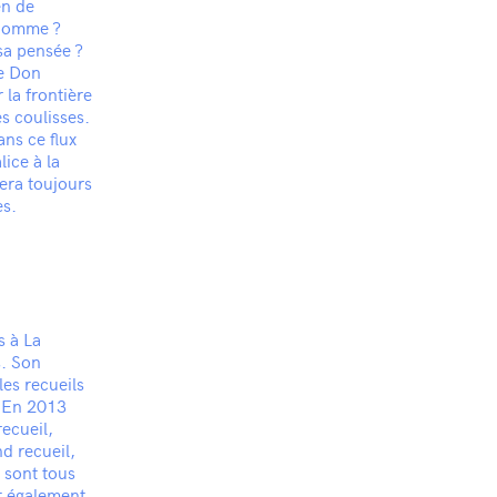
en de
t homme ?
sa pensée ?
de Don
 la frontière
es coulisses.
ns ce flux
lice à la
sera toujours
es.
s à La
s. Son
les recueils
. En 2013
ecueil,
d recueil,
 sont tous
it également