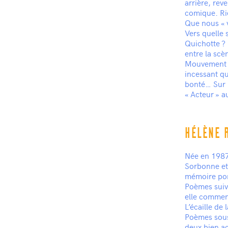
arrière, re
comique. Rie
Que nous « v
Vers quelle 
Quichotte ? 
entre la scèn
Mouvement de
incessant qui
bonté… Sur l
« Acteur » 
HÉLÈNE 
Née en 1987 
Sorbonne et 
mémoire port
Poèmes suivi
elle commen
L’écaille de
Poèmes sous-
deux bien ac