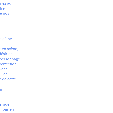
 nez au
tre
de nos
s d’une
r en scène,
désir de
e personnage
perfection.
vant
 Car
 de cette
un
 vide,
n pas en