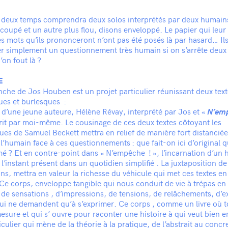
n deux temps comprendra deux solos interprétés par deux humains
coupé et un autre plus flou, disons enveloppé. Le papier qui leur 
es mots qu’ils prononceront n’ont pas été posés là par hasard… Ils
r simplement un questionnement très humain si on s’arrête deux
’on fout là ?
E
nche de Jos Houben est un projet particulier réunissant deux tex
ues et burlesques :
 d’une jeune auteure, Hélène Révay, interprété par Jos et «
N’em
rit par moi-même. Le cousinage de ces deux textes côtoyant les
es de Samuel Beckett mettra en relief de manière fort distanciée
 l’humain face à ces questionnements : que fait-on ici d’original q
mé ? Et en contre-point dans « N’empêche ! », l’incarnation d’u
 l’instant présent dans un quotidien simplifié . La juxtaposition d
ons, mettra en valeur la richesse du véhicule qui met ces textes 
 Ce corps, enveloppe tangible qui nous conduit de vie à trépas en
e de sensations , d’impressions, de tensions, de relâchements, d’e
ui ne demandent qu’à s’exprimer. Ce corps , comme un livre où to
mesure et qui s’ ouvre pour raconter une histoire à qui veut bien 
culier qui mène de la théorie à la pratique, de l’abstrait au concre