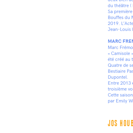
du théâtre (
Sa première 
Bouffes du 
2019. L’Acte
Jean-Louis 
MARC FRE
Marc Frémon
« Camisole »
été créé au 
Quatre de se
Bestiaire Pa
Dupontel.
Entre 2013 e
troisième vo
Cette saison
par Emily W
JOS HOU