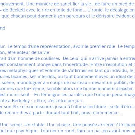
mouvement. Une manière de sanctifier la vie , de faire un pied de
» de Beckett avec le rire en toile de fond… L’ironie, le décalage en
 que chacun peut donner à son parcours et le dérisoire évident 
ond
ur. Le temps d’une représentation, avoir le premier rôle. Le temp
on, être acteur de sa vie.
trait d’un homme de coulisses. De celui qui n’arrive jamais à entre
 est constamment plongé dans l’incertitude. Entre irrésolution et 
ures métaphysiques et volonté de s’affirmer en tant qu’individu, l
s ses lacunes, ses interdits, ou tout bonnement avec un idéal de 
n scène, monologuer à « coups de marteau » devant un public, de
rsonnes que lui-même, semble alors une bonne manière d’exister.
 est moins seul… En témoigne les paroles que l’unique personnage
te à Berkeley : « être, c’est être perçu ».
r son être et son discours jusqu’à l’ultime certitude : celle d’être 
de recherches à partir duquel tout finit, puis recommence …
ne scène. Une table. Une chaise. Une pensée arriérée ? L’espace
iel que psychique. Tourner en rond, faire un pas en avant puis u