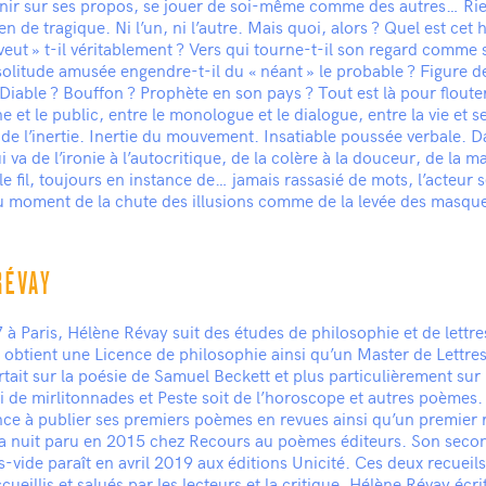
venir sur ses propos, se jouer de soi-même comme des autres… Ri
n de tragique. Ni l’un, ni l’autre. Mais quoi, alors ? Quel est ce
eut » t-il véritablement ? Vers qui tourne-t-il son regard comme 
solitude amusée engendre-t-il du « néant » le probable ? Figure 
Diable ? Bouffon ? Prophète en son pays ? Tout est là pour flouter
e et le public, entre le monologue et le dialogue, entre la vie et s
 l’inertie. Inertie du mouvement. Insatiable poussée verbale. Da
 va de l’ironie à l’autocritique, de la colère à la douceur, de la ma
e fil, toujours en instance de… jamais rassasié de mots, l’acteur 
au moment de la chute des illusions comme de la levée des masqu
RÉVAY
à Paris, Hélène Révay suit des études de philosophie et de lettre
obtient une Licence de philosophie ainsi qu’un Master de Lettre
ait sur la poésie de Samuel Beckett et plus particulièrement sur 
 de mirlitonnades et Peste soit de l’horoscope et autres poèmes
ce à publier ses premiers poèmes en revues ainsi qu’un premier r
 la nuit paru en 2015 chez Recours au poèmes éditeurs. Son secon
vide paraît en avril 2019 aux éditions Unicité. Ces deux recueils
cueillis et salués par les lecteurs et la critique. Hélène Révay écr