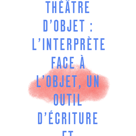
THÉÂTRE
D’OBJET :
L’INTERPRÈTE
FACE À
L’OBJET, UN
OUTIL
D’ÉCRITURE