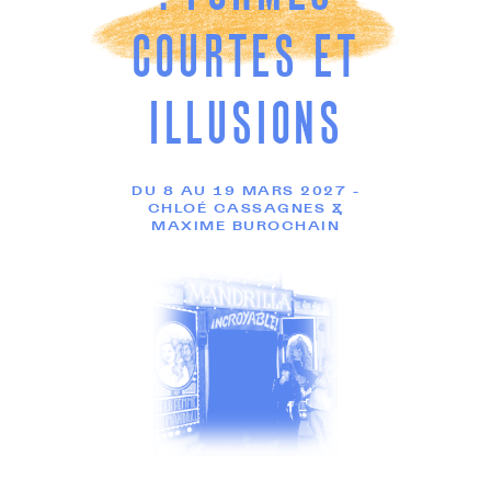
20 rue Rouget de Lisle
93500 Pantin
COURTES ET
01 41 50 07 20
—
CONTACTEZ-NOUS
ILLUSIONS
INFOS PRATIQUES
DU 8 AU 19 MARS 2027 -
CHLOÉ CASSAGNES &
MAXIME BUROCHAIN