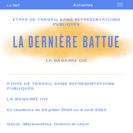
Actualités
La Nef
Accueil
ÉTAPE DE TRAVAIL SANS REPRÉSENTATIONS
PUBLIQUES
Le lieu
Saison
LA DERNIÈRE BATTUE
Accompagnement
artistique
Formations
LA BAGARRE CIE
professionnelles
Actions culturelles
ÉTAPE DE TRAVAIL SANS REPRÉSENTATIONS
Agenda
PUBLIQUES
LA BAGARRE CIE
En résidence du 24 juillet 2023 au 4 août 2023
Genre : Marionnettes, Ombres et chant