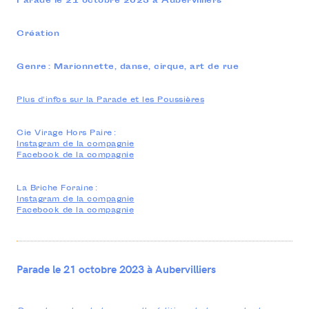
Parade le 21 octobre 2023 à Aubervilliers
20 rue Rouget de Lisle
93500 Pantin
01 41 50 07 20
Création
—
CONTACTEZ-NOUS
Genre : Marionnette, danse, cirque, art de rue
INFOS PRATIQUES
Plus d'infos sur la Parade et les Poussières
Cie Virage Hors Paire :
Instagram de la compagnie
Facebook de la compagnie
La Briche Foraine :
Instagram de la compagnie
Facebook de la compagnie
Parade le 21 octobre 2023 à Aubervilliers