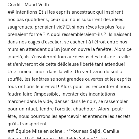
Crédit : Maud Veith
## Intentions Et si les esprits ancestraux qui inspirent
nos pas quotidiens, ceux qui nous susurrent des idées
saugrenues, prenaient vie? Et si nos rêves les plus fous
prenaient forme ? A quoi ressembleraient-ils ? Ils naissent
dans nos cages d’escalier, se cachent à l’étroit entre nos
murs en attendant qu’un jour on ouvre la fenêtre. Alors ce
jour-là, ils s’envoleront loin au-dessus des toits de la ville
et s’enivreront de cette délicieuse liberté tant attendue!
Une rumeur court dans la ville. Un vent venu du sud a
soufflé, les fenêtres se sont grandes ouvertes et les esprits
fous ont pris leur envol ! Alors pour les rencontrer il nous
faudra faire l’impossible, inventer des incantations,
marcher dans le vide, danser dans le noir, se rassembler
pour un rituel, tendre l’oreille, chuchoter. Alors, peut-
être, nous pourrons les apercevoir et entendre les secrets
qu’ils transportent.
## Équipe Mise en scène : **Youness Sajid, Camille
Simon, Thaïs Marques, Mathilde Salaun** Jeu