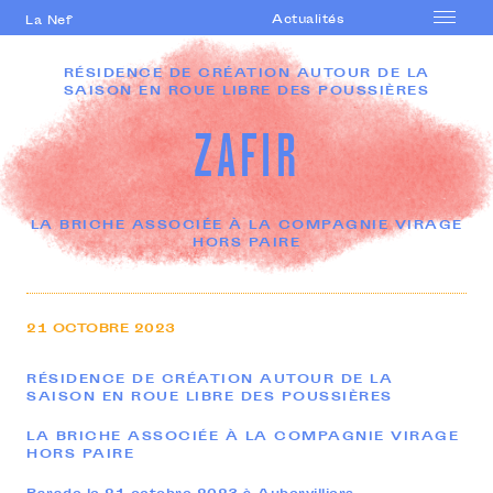
Actualités
La Nef
Accueil
RÉSIDENCE DE CRÉATION AUTOUR DE LA
SAISON EN ROUE LIBRE DES POUSSIÈRES
Le lieu
Saison
ZAFIR
Accompagnement
artistique
Formations
LA BRICHE ASSOCIÉE À LA COMPAGNIE VIRAGE
HORS PAIRE
professionnelles
Actions culturelles
Agenda
21
OCTOBRE
2023
RÉSIDENCE DE CRÉATION AUTOUR DE LA
SAISON EN ROUE LIBRE DES POUSSIÈRES
LA BRICHE ASSOCIÉE À LA COMPAGNIE VIRAGE
HORS PAIRE