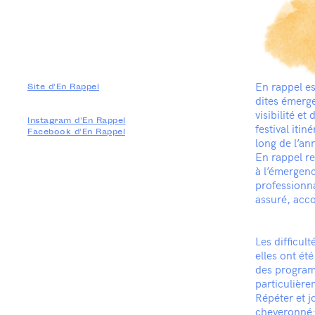
En rappel e
Site d'En Rappel
dites émerge
visibilité e
Instagram d'En Rappel
festival iti
Facebook d'En Rappel
long de l’an
En rappel re
à l’émergenc
professionn
assuré, acco
Les difficul
elles ont ét
des programm
particulière
Répéter et j
cheveronné·