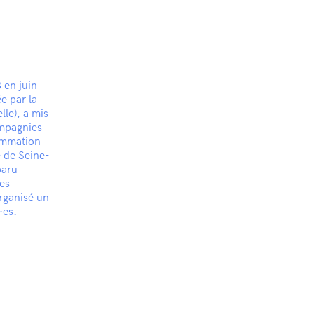
 en juin
e par la
le), a mis
ompagnies
rammation
e de Seine-
paru
es
organisé un
·es.