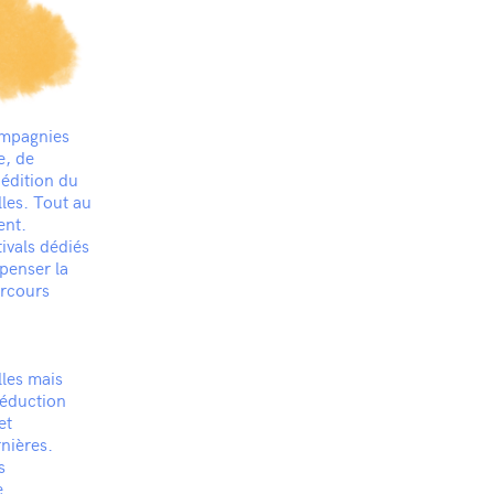
ompagnies
e, de
 édition du
lles. Tout au
ent.
ivals dédiés
penser la
arcours
lles mais
 réduction
et
rnières.
s
e