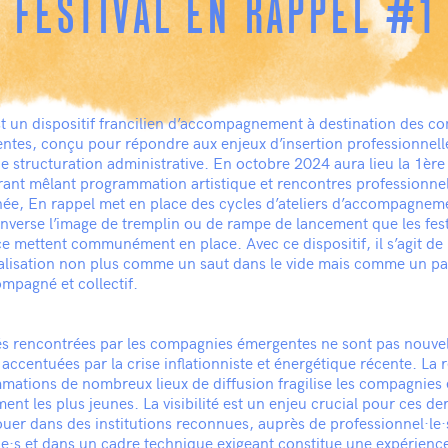
FESTIVAL EN RAPPEL #1
st un dispositif francilien d’accompagnement à destination des c
ntes, conçu pour répondre aux enjeux d’insertion professionnell
t de structuration administrative. En octobre 2024 aura lieu la 1ère
nérant mêlant programmation artistique et rencontres professionne
née, En rappel met en place des cycles d’ateliers d’accompagnem
nverse l’image de tremplin ou de rampe de lancement que les fest
e mettent communément en place. Avec ce dispositif, il s’agit de 
alisation non plus comme un saut dans le vide mais comme un p
mpagné et collectif.
tés rencontrées par les compagnies émergentes ne sont pas nouve
é accentuées par la crise inflationniste et énergétique récente. La
ations de nombreux lieux de diffusion fragilise les compagnies 
ment les plus jeunes. La visibilité est un enjeu crucial pour ces de
ouer dans des institutions reconnues, auprès de professionnel·le·
e·s et dans un cadre technique exigeant constitue une expérienc