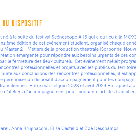
 DU DISPOSITIF
t né à la suite du festival Scénoscope #15 qui a eu lieu à la MC93
inzième édition de cet événement étudiant, organisé chaque anné
 Master 2 - Métiers de la production théâtrale (Sorbonne-Nouvel
 création émergente pour répondre aux besoins urgents de ces c
par le fermeture des lieux culturels. Cet événement mêlait prog
rencontres professionnelles et projets avec les publics du territoir
 Suite aux conclusions des rencontres professionnelles, il est ap
de pérenniser un dispositif d’accompagnement pour les compagni
ranciliennes. Entre mars et juin 2023 et avril 2024 En rappel a 
e d’ateliers d’accompagnement pour cinquante artistes francilien
arel, Anna Brugnacchi, Élisa Castello et Zoé Deschamps