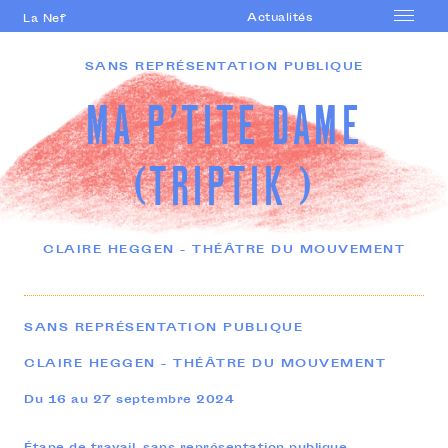
Actualités
La Nef
Accueil
SANS REPRÉSENTATION PUBLIQUE
Le lieu
MA P'TITE DAME
Saison
Accompagnement
(TRIPTIK )
artistique
Formations
professionnelles
CLAIRE HEGGEN - THÉÂTRE DU MOUVEMENT
Actions culturelles
Agenda
SANS REPRÉSENTATION PUBLIQUE
CLAIRE HEGGEN - THÉÂTRE DU MOUVEMENT
Du 16 au 27 septembre 2024