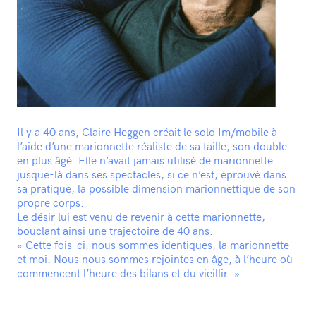
Il y a 40 ans, Claire Heggen créait le solo Im/mobile à
l’aide d’une marionnette réaliste de sa taille, son double
en plus âgé. Elle n’avait jamais utilisé de marionnette
jusque-là dans ses spectacles, si ce n’est, éprouvé dans
sa pratique, la possible dimension marionnettique de son
propre corps.
Le désir lui est venu de revenir à cette marionnette,
bouclant ainsi une trajectoire de 40 ans.
« Cette fois-ci, nous sommes identiques, la marionnette
et moi. Nous nous sommes rejointes en âge, à l’heure où
commencent l’heure des bilans et du vieillir. »