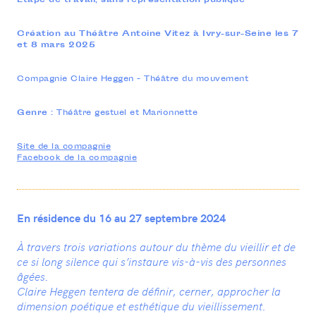
Étape de travail, sans représentation publique
20 rue Rouget de Lisle
93500 Pantin
01 41 50 07 20
Création au Théâtre Antoine Vitez à Ivry-sur-Seine les 7
—
et 8 mars 2025
CONTACTEZ-NOUS
INFOS PRATIQUES
Compagnie Claire Heggen - Théâtre du mouvement
Genre :
Théâtre gestuel et Marionnette
Site de la compagnie
Facebook de la compagnie
En résidence du 16 au 27 septembre 2024
À travers trois variations autour du thème du vieillir et de
ce si long silence qui s’instaure vis-à-vis des personnes
âgées.
Claire Heggen tentera de définir, cerner, approcher la
dimension poétique et esthétique du vieillissement.