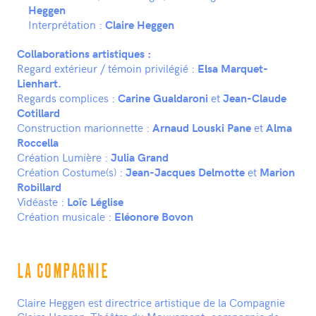
Heggen
Interprétation :
Claire Heggen
Collaborations artistiques :
Regard extérieur / témoin privilégié :
Elsa Marquet-
Lienhart.
Regards complices :
et
Carine Gualdaroni
Jean-Claude
Cotillard
Construction marionnette :
et
Arnaud Louski Pane
Alma
Roccella
Création Lumière :
Julia Grand
Création Costume(s) :
et
Jean-Jacques Delmotte
Marion
Robillard
Vidéaste :
Loïc Léglise
Création musicale :
Eléonore Bovon
LA COMPAGNIE
Claire Heggen est directrice artistique de la Compagnie
Claire Heggen-Théâtre du Mouvement, compagnie de