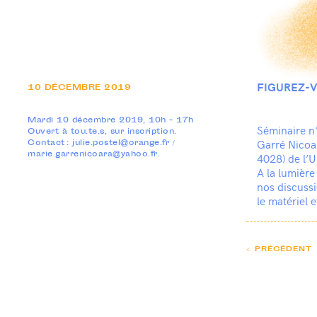
FIGUREZ-V
10
DÉCEMBRE
2019
Mardi 10 décembre 2019, 10h – 17h
Séminaire n°
Ouvert à tou.te.s, sur inscription.
Garré Nicoar
Contact : julie.postel@orange.fr /
marie.garrenicoara@yahoo.fr.
4028) de l’Un
A la lumière
nos discussio
le matériel e
< PRÉCÉDENT