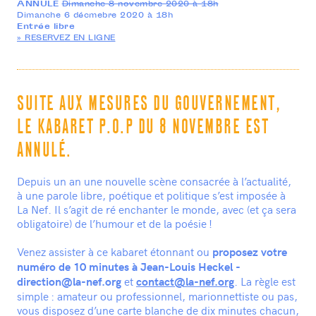
ANNULE
Dimanche 8 novembre 2020 à 18h
20 rue Rouget de Lisle
Dimanche 6 décmebre 2020 à 18h
93500 Pantin
Entrée libre
01 41 50 07 20
» RESERVEZ EN LIGNE
—
CONTACTEZ-NOUS
INFOS PRATIQUES
SUITE AUX MESURES DU GOUVERNEMENT,
LE KABARET P.O.P DU 8 NOVEMBRE EST
ANNULÉ.
Depuis un an une nouvelle scène consacrée à l’actualité,
à une parole libre, poétique et politique s’est imposée à
La Nef. Il s’agit de ré enchanter le monde, avec (et ça sera
obligatoire) de l’humour et de la poésie !
Venez assister à ce kabaret étonnant ou
proposez votre
numéro de 10 minutes à Jean-Louis Heckel -
et
. La règle est
direction@la-nef.org
contact@la-nef.org
simple : amateur ou professionnel, marionnettiste ou pas,
vous disposez d’une carte blanche de dix minutes chacun,