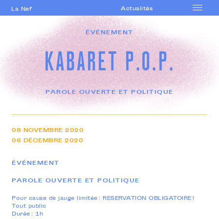
Actualités
La Nef
Accueil
ÉVÉNEMENT
Le lieu
KABARET P.O.P.
Saison
Accompagnement
artistique
PAROLE OUVERTE ET POLITIQUE
Formations
professionnelles
Actions culturelles
08
NOVEMBRE
2020
06
DÉCEMBRE
2020
Agenda
ÉVÉNEMENT
PAROLE OUVERTE ET POLITIQUE
Pour cause de jauge limitée : RESERVATION OBLIGATOIRE !
Tout public
Durée : 1h